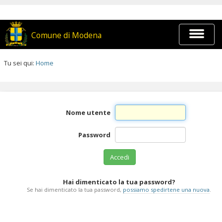
Salta
ai
contenuti.
|
Espandi
Comune di Modena
Salta
barra
alla
di
navigazione
navigaz
Tu sei qui:
Home
Salta
ai
contenuti.
|
Salta
Nome utente
alla
navigazione
Password
Hai dimenticato la tua password?
Se hai dimenticato la tua password,
possiamo spedirtene una nuova
.