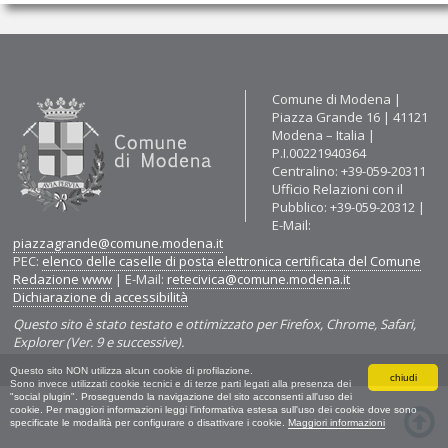
Contatti
Comune di Modena |
Piazza Grande 16 | 41121
Modena – Italia |
P.I.00221940364
Centralino: +39-059-20311
Ufficio Relazioni con il
Pubblico: +39-059-20312 |
E-Mail:
piazzagrande@comune.modena.it
PEC:
elenco delle caselle di posta elettronica certificata del Comune
Redazione www
| E-Mail:
retecivica@comune.modena.it
Dichiarazione di accessibilità
Questo sito è stato testato e ottimizzato per Firefox, Chrome, Safari,
Explorer (Ver. 9 e successive).
Questo sito NON utilizza alcun cookie di profilazione.
chiudi
Sono invece utilizzati cookie tecnici e di terze parti legati alla presenza dei
"social plugin". Proseguendo la navigazione del sito acconsenti all'uso dei
cookie. Per maggiori informazioni leggi l'informativa estesa sull'uso dei cookie dove sono
specificate le modalità per configurare o disattivare i cookie.
Maggiori informazioni