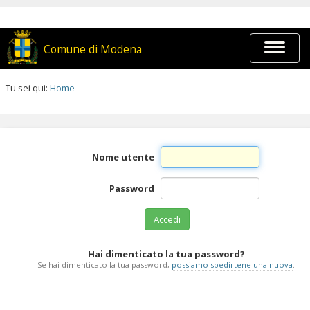
Salta
ai
contenuti.
|
Espandi
Comune di Modena
Salta
barra
alla
di
navigazione
navigaz
Tu sei qui:
Home
Salta
ai
contenuti.
|
Salta
Nome utente
alla
navigazione
Password
Hai dimenticato la tua password?
Se hai dimenticato la tua password,
possiamo spedirtene una nuova
.