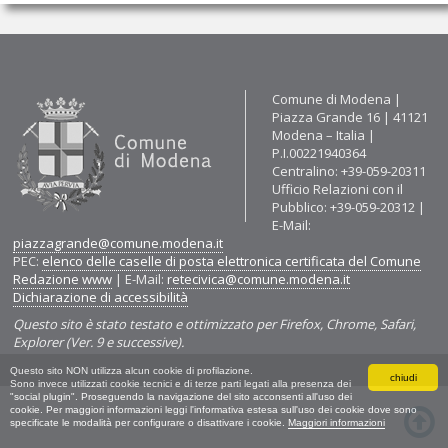
Contatti
Comune di Modena |
Piazza Grande 16 | 41121
Modena – Italia |
P.I.00221940364
Centralino: +39-059-20311
Ufficio Relazioni con il
Pubblico: +39-059-20312 |
E-Mail:
piazzagrande@comune.modena.it
PEC:
elenco delle caselle di posta elettronica certificata del Comune
Redazione www
| E-Mail:
retecivica@comune.modena.it
Dichiarazione di accessibilità
Questo sito è stato testato e ottimizzato per Firefox, Chrome, Safari,
Explorer (Ver. 9 e successive).
Questo sito NON utilizza alcun cookie di profilazione.
chiudi
Sono invece utilizzati cookie tecnici e di terze parti legati alla presenza dei
"social plugin". Proseguendo la navigazione del sito acconsenti all'uso dei
cookie. Per maggiori informazioni leggi l'informativa estesa sull'uso dei cookie dove sono
specificate le modalità per configurare o disattivare i cookie.
Maggiori informazioni