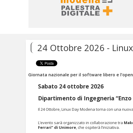
Salta
ai
contenuti.
24 Ottobre 2026 - Linu
|
Salta
alla
navigazione
Giornata nazionale per il software libero e l’ope
Sabato 24 ottobre 2026
Dipartimento di Ingegneria “Enzo 
Il 24 Ottobre, Linux Day Modena torna con una nuova e
L’evento sarà organizzato in collaborazione tra
Mak
Ferrari” di Unimore
, che ospiterà l’iniziativa.