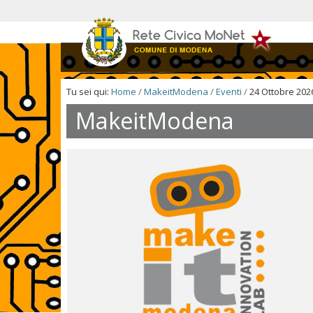
Salta
ai
contenuti.
|
Salta
alla
navigazione
Tu sei qui:
Home
/
MakeitModena
/
Eventi
/
24 Ottobre 202
MakeitModena