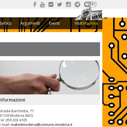
Servizi
Argomenti
Eventi
Visit
Modena
Informazioni
Strada Barchetta, 77
41124 Modena (MO)
Tel. 059 203 4105
E-mail:
makeitmodena@comune.modena.it