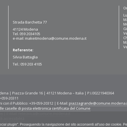
Or
Lu
Ma
Strada Barchetta 77
Me
Gi
41124 Modena
Ve
Tel. 059 2034105
Ch
e-mail:
makeitmodena@comune.modena.it
Ma
V
Referente:
Silvia Battaglia
Tel.: 059 203 4105
ena | Piazza Grande 16 | 41121 Modena – Italia | P.I.00221940364
9-059-20311
ni con il Pubblico: +39-059-20312 | E-Mail:
piazzagrande@comune.modena.i
le caselle di posta elettronica certificata del Comune
ww
| E-Mail:
retecivica@comune.modena.it
i accessibilità
"social plugin". Proseguendo la navigazione del sito acconsenti all'uso dei cookie. Pe
tato testato e ottimizzato per Firefox, Chrome, Safari, Explorer (Ver. 9 e succ