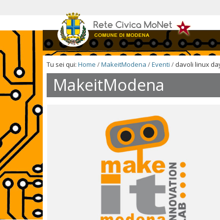
Salta
ai
contenuti.
|
Salta
alla
navigazione
Tu sei qui:
Home
/
MakeitModena
/
Eventi
/
davoli linux da
MakeitModena