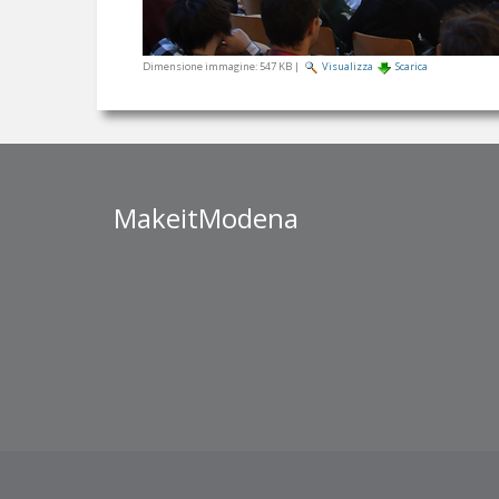
Dimensione immagine:
547 KB
|
Visualizza
Scarica
MakeitModena