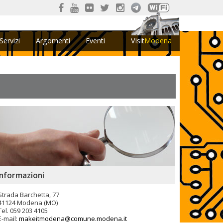
Servizi
Argomenti
Eventi
Visit
Modena
Informazioni
Strada Barchetta, 77
41124 Modena (MO)
Tel. 059 203 4105
E-mail:
makeitmodena@comune.modena.it