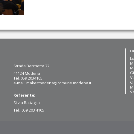
Or
Lu
Ma
Strada Barchetta 77
Me
Gi
41124 Modena
Ve
Tel. 059 2034105
Ch
e-mail:
makeitmodena@comune.modena.it
Ma
V
Referente:
Silvia Battaglia
Tel.: 059 203 4105