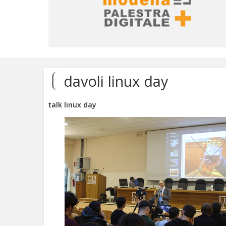
Salta
ai
contenuti.
davoli linux day
|
Salta
alla
talk linux day
navigazione