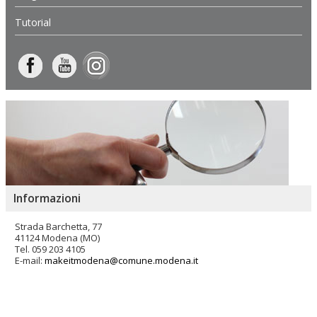
Tutorial
Informazioni
Strada Barchetta, 77
41124 Modena (MO)
Tel. 059 203 4105
E-mail:
makeitmodena@comune.modena.it
Salta