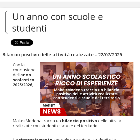
ai
contenuti.
Un anno con scuole e
|
Salta
studenti
alla
navigazione
Bilancio positivo delle attività realizzate - 22/07/2026
Con la
conclusione
dell’
anno
scolastico
2025/2026
,
MakeitModena traccia un
bilancio positivo
delle attività
realizzate con studenti e scuole del territorio.
Un
ringraziamento
speciale va a tutti gli studenti e le