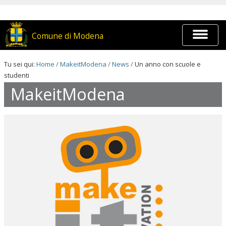
Salta
ai
contenuti.
|
Espandi
Comune di Modena
Salta
barra
alla
di
navigazione
navigaz
Tu sei qui:
Home
/
MakeitModena
/
News
/
Un anno con scuole e
studenti
MakeitModena