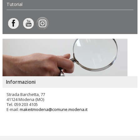
Tutorial
Informazioni
Strada Barchetta, 77
41124 Modena (MO)
Tel. 059 203 4105
E-mail:
makeitmodena@comune.modena.it
Salta
ai