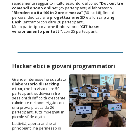
rapidamente raggiunto il tutto esaurito: dal corso “
Docker: tre
comandi e sono online
” (25 partecipanti) al laboratorio
“
Blender: da 0 a 100 in 2 ore e mezza
” (30 iscritti), fino ai
percorsi dedicati alla
progettazione 3D
e allo
scripting
Bash
(entrambi con oltre 20 partecipanti).
Molto partecipato anche il laboratorio “
GIT base:
versionamento per tutti
”, con 25 partecipanti.
Hacker etici e giovani programmatori
Grande interesse ha suscitato
il
laboratorio di Hacking
etico
, che ha visto oltre 50
partecipanti suddivisi in tre
sessioni di difficoltà crescente,
culminate nel pomeriggio con
una prova pratica da 26
partecipanti, tutti impegnati in
piccole sfide digitali.
L’attività, aperta anche ai
principianti, ha permesso di