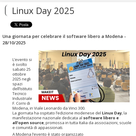
contenuti.
Linux Day 2025
|
Salta
alla
navigazione
Una giornata per celebrare il software libero a Modena -
28/10/2025
L’evento si
è svolto
sabato 25
ottobre
2025 negli
spazi
dell’Istituto
Tecnico
Industriale
F. Corni di
Modena, in Viale Leonardo da Vinci 300.
La giornata ha ospitato l’edizione modenese del
Linux Day
, la
manifestazione nazionale dedicata al
software libero e
all’open source
, promossa in tutta Italia da associazioni, scuole
e comunità di appassionati.
A Modena l’evento è stato organizzato