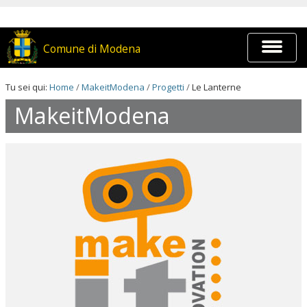
Salta
ai
contenuti.
|
Espandi
Comune di Modena
Salta
barra
alla
di
navigazione
navigaz
Tu sei qui:
Home
/
MakeitModena
/
Progetti
/
Le Lanterne
MakeitModena