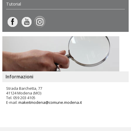
Tutorial
Informazioni
Strada Barchetta, 77
41124 Modena (MO)
Tel. 059 203 4105
E-mail:
makeitmodena@comune.modena.it
Salta
ai