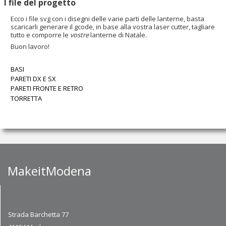
I file del progetto
Ecco i file svg con i disegni delle varie parti delle lanterne, basta
scaricarli generare il gcode, in base alla vostra laser cutter, tagliare
tutto e comporre le
vostre
lanterne di Natale.
Buon lavoro!
BASI
PARETI DX E SX
PARETI FRONTE E RETRO
TORRETTA
MakeitModena
Strada Barchetta 77