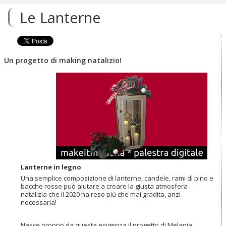
contenuti.
Le Lanterne
|
Salta
alla
navigazione
Un progetto di making natalizio!
Lanterne in legno
Una semplice composizione di lanterne, candele, rami di pino e
bacche rosse può aiutare a creare la giusta atmosfera
natalizia che il 2020 ha reso più che mai gradita, anzi
necessaria!
Nasce proprio da questa esigenza il progetto di Melania