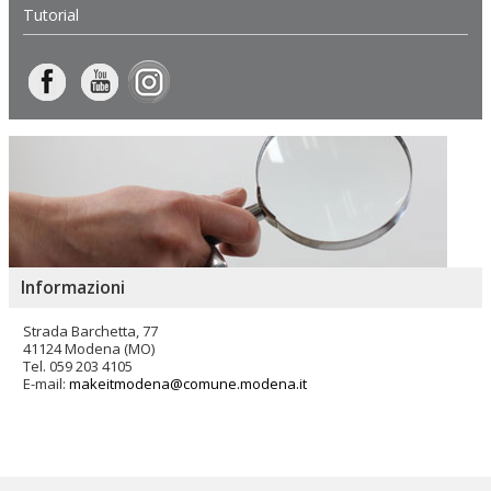
Tutorial
Informazioni
Strada Barchetta, 77
41124 Modena (MO)
Tel. 059 203 4105
E-mail:
makeitmodena@comune.modena.it
Salta
ai