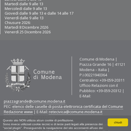
Martedì dalle 9
alle 13
Mercoledì dalle 9 alle 13
Giovedì dalle 9 alle 13 e dalle 14 alle 17
Venerdì dalle 9 alle 13
Chiusure 2026:
Martedì 8 Dicembre 2026
Venerdì 25 Dicembre 2026
Contatti
Comune di Modena |
Piazza Grande 16 | 41121
Modena – Italia |
P.I.00221940364
Centralino: +39-059-20311
Ufficio Relazioni con il
Pubblico: +39-059-20312 |
E-Mail:
piazzagrande@comune.modena.it
PEC:
elenco delle caselle di posta elettronica certificata del Comune
Redazione www
| E-Mail:
retecivica@comune.modena.it
Dichiarazione di accessibilità
Questo sito NON utilizza alcun cookie di profilazione.
chiudi
Questo sito è stato testato e ottimizzato per Firefox, Chrome, Safari,
Sono invece utilizzati cookie tecnici e di terze parti legati alla presenza dei
"social plugin". Proseguendo la navigazione del sito acconsenti all'uso dei
Explorer (Ver. 9 e successive).