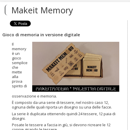
contenuti.
Makeit Memory
|
Salta
alla
navigazione
Gioco di memoria in versione digitale
Il
memory
è un
gioco
semplice
che
mette
alla
prova
spirito di
osservazione e memoria.
È composto da una serie di tessere, nel nostro caso 12,
ognuna delle quali riporta un disegno su una delle facce.
La serie è duplicata ottenendo quindi 24 tessere, 12 paia di
disegni.
Posate le tessere a faccia in giù, si devono ricreare le 12
coppie girando le tessere.