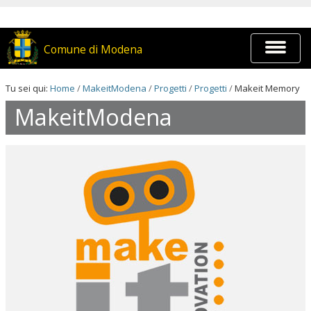
Salta
ai
contenuti.
|
Espandi
Comune di Modena
Salta
barra
alla
di
navigazione
navigaz
Tu sei qui:
Home
/
MakeitModena
/
Progetti
/
Progetti
/
Makeit Memory
MakeitModena