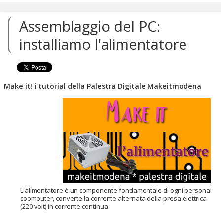
ai
contenuti.
Assemblaggio del PC:
|
Salta
installiamo l'alimentatore
alla
navigazione
Make it! i tutorial della Palestra Digitale Makeitmodena
L'alimentatore è un componente fondamentale di ogni personal
coomputer, converte la corrente alternata della presa elettrica
(220 volt) in corrente continua.