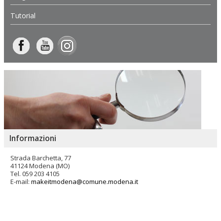
Tutorial
Informazioni
Strada Barchetta, 77
41124 Modena (MO)
Tel. 059 203 4105
E-mail:
makeitmodena@comune.modena.it
Salta