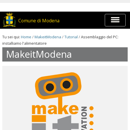
Salta
ai
contenuti.
|
Espandi
Comune di Modena
Salta
barra
alla
di
navigazione
navigaz
Tu sei qui:
Home
/
MakeitModena
/
Tutorial
/
Assemblaggio del PC:
installiamo l'alimentatore
MakeitModena