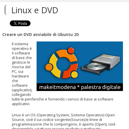
contenuti.
Linux e DVD
|
Salta
alla
navigazione
Creare un DVD avviabile di Ubuntu 20
Il sistema
operativo è
il software
di base che
gestisce le
risorse del
PC, sia
hardware
che
software
(applicativi),
collegando
tutte le periferiche e fornendo i servizi di base ai software
applicativi.
Linux è un OS (Operating System, Sistema Operativo) Open
Source, cioè il cui codice sorgente(Source),le linee di
programmazione che lo compongono, è aperto (Open), cioè
disponinbile a tutti per essere studiato e migliorato.