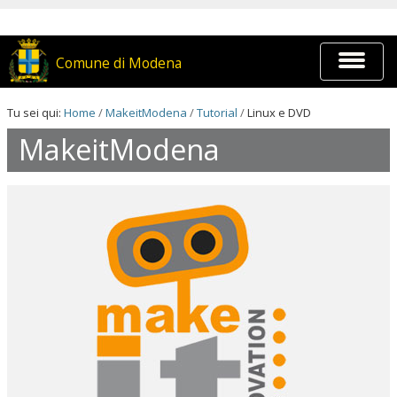
Salta
ai
contenuti.
|
Espandi
Comune di Modena
Salta
barra
alla
di
navigazione
navigaz
Tu sei qui:
Home
/
MakeitModena
/
Tutorial
/
Linux e DVD
MakeitModena