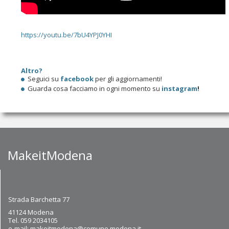
https://youtu.be/7bU4YPJ0YHI
Altro?
Seguici su
facebook
per gli aggiornamenti!
Guarda cosa facciamo in ogni momento su
instagram
!
MakeitModena
Strada Barchetta 77
41124 Modena
Tel. 059 2034105
e-mail:
makeitmodena@comune.modena.it