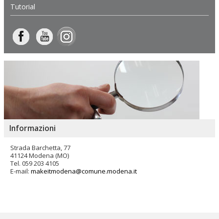
Tutorial
Informazioni
Strada Barchetta, 77
41124 Modena (MO)
Tel. 059 203 4105
E-mail:
makeitmodena@comune.modena.it
Salta
ai